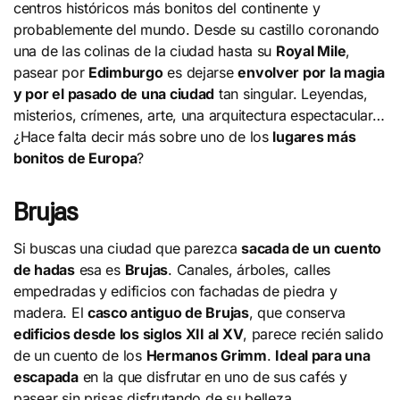
centros históricos más bonitos del continente y
probablemente del mundo. Desde su castillo coronando
una de las colinas de la ciudad hasta su
Royal Mile
,
pasear por
Edimburgo
es dejarse
envolver por la magia
y por el pasado de una ciudad
tan singular. Leyendas,
misterios, crímenes, arte, una arquitectura espectacular…
¿Hace falta decir más sobre uno de los
lugares más
bonitos de Europa
?
Brujas
Si buscas una ciudad que parezca
sacada de un cuento
de hadas
esa es
Brujas
. Canales, árboles, calles
empedradas y edificios con fachadas de piedra y
madera. El
casco antiguo de Brujas
, que conserva
edificios desde los siglos XII al XV
, parece recién salido
de un cuento de los
Hermanos Grimm
.
Ideal para una
escapada
en la que disfrutar en uno de sus cafés y
pasear sin prisas disfrutando de su belleza.