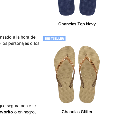
Chanclas Top Navy
ensado a la hora de
BESTSELLER
e los personajes o los
 que seguramente te
Chanclas Glitter
avorito
o en negro,