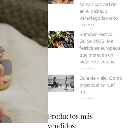
se han convertido
en el calzado
veraniego favorito
Leer más
Summer Festival
Guide 2026: los
festivales europeos
que merecen un
viaje este verano
Leer más
Guía de viaje: Cómo
organizar un surf
trip
Leer más
Productos más
vendidos: