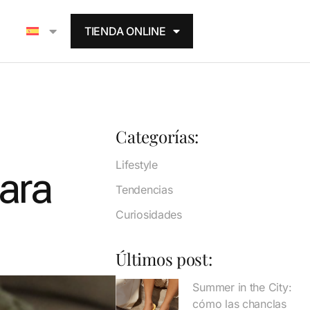
TIENDA ONLINE
Categorías:
Lifestyle
ara
Tendencias
Curiosidades
Últimos post:
Summer in the City:
cómo las chanclas