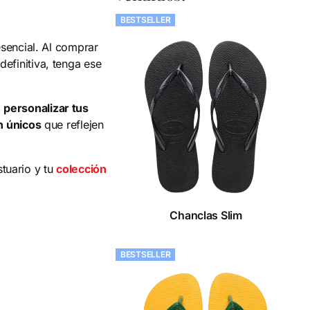
BESTSELLER
esencial. Al comprar
efinitiva, tenga ese
a
personalizar tus
n únicos
que reflejen
tuario y tu
colección
Chanclas Slim
BESTSELLER