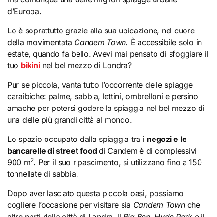
d’Europa.
Lo è soprattutto grazie alla sua ubicazione, nel cuore
della movimentata
Candem Town.
È accessibile solo in
estate, quando fa bello. Avevi mai pensato di sfoggiare il
tuo
bikini
nel bel mezzo di Londra?
Pur se piccola, vanta tutto l’occorrente delle spiagge
caraibiche: palme, sabbia, lettini, ombrelloni e persino
amache per potersi godere la spiaggia nel bel mezzo di
una delle più grandi città al mondo.
Lo spazio occupato dalla spiaggia tra i
negozi e le
bancarelle di street food
di Candem è di complessivi
2
900 m
. Per il suo ripascimento, si utilizzano fino a 150
tonnellate di sabbia.
Dopo aver lasciato questa piccola oasi, possiamo
cogliere l’occasione per visitare sia
Candem Town
che
altre parti della città di Londra. Il
Big Ben
,
Hyde Park
e il